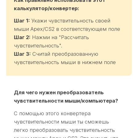
Как правильно использовать этот
с
с
калькулятор/конвертер
:
т
т
в
Шаг 1:
Укажи чувствительность своей
ь
и
мыши Apex/CS2 в соответствующем поле
м
т
Шаг 2:
Нажми на "Рассчитать
ы
е
чувствительность".
ш
л
Шаг 3:
Считай преобразованную
и
ь
чувствительность мыши в нижнем поле
в
н
A
о
p
с
e
Для чего нужен преобразователь
т
x
чувствительности мыши/компьютера?
ь
L
м
С помощью этого конвертера
e
ы
чувствительности мыши ты сможешь
g
ш
легко преобразовать чувствительность
e
и