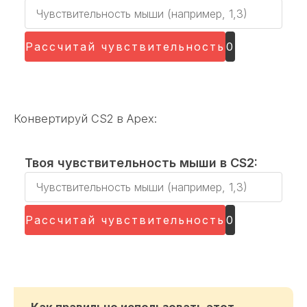
Т
в
о
Рассчитай чувствительность
0
я
ч
у
в
Конвертируй CS2 в Apex:
с
т
Твоя чувствительность мыши в CS2:
в
Т
и
в
т
о
Рассчитай чувствительность
0
е
я
л
ч
ь
у
н
в
о