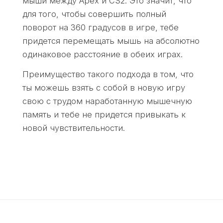
мыши между Apex и CS2. Это значит, что
n
в
для того, чтобы совершить полный
d
C
поворот на 360 градусов в игре, тебе
s
S
придется перемещать мышь на абсолютно
:
2
одинаковое расстояние в обеих играх.
:
Преимущество такого подхода в том, что
ты можешь взять с собой в новую игру
свою с трудом наработанную мышечную
память и тебе не придется привыкать к
новой чувствительности.