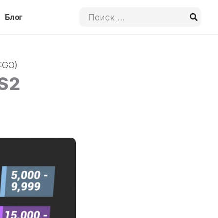
Поиск:
Блог
:GO)
CS2