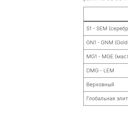
S1 - SEM (серебр
GN1 - GNM (Gold
MG1 - MGE (мас
DMG - LEM
Верховный
Глобальная эли