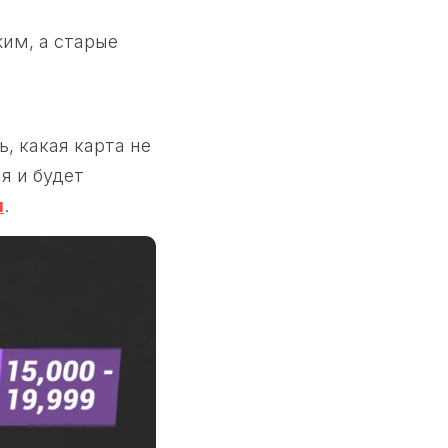
жим, а старые
, какая карта не
я и будет
м
.