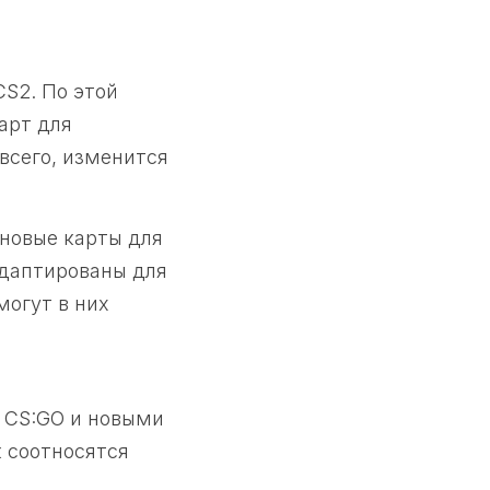
S2. По этой
арт для
 всего, изменится
 новые карты для
адаптированы для
могут в них
 CS:GO и новыми
к соотносятся