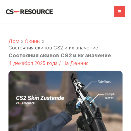
Перейти
к
содержимому
Дом
Скины
Состояния скинов CS2 и их значение
Состояния скинов CS2 и их значение
4 декабря 2025 года
/ На
Деннис