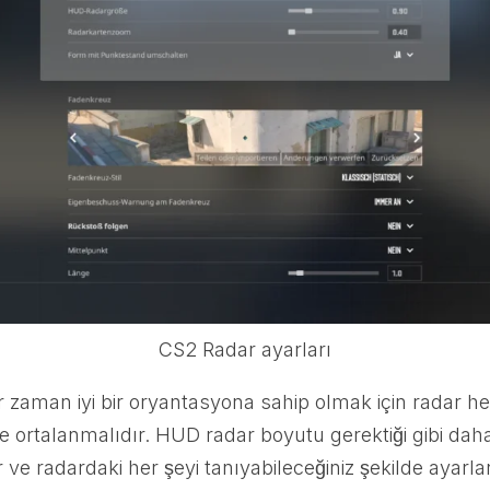
CS2 Radar ayarları
r zaman iyi bir oryantasyona sahip olmak için radar 
e ortalanmalıdır. HUD radar boyutu gerektiği gibi da
 ve radardaki her şeyi tanıyabileceğiniz şekilde ayarl