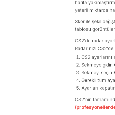
harita yakınlaştır
yeterli miktarda har
Skor ile şekil değ
tablosu görüntülend
CS2'de radar ayarla
Radarınızı CS2'de 
CS2 ayarlarını 
Sekmeye gidin
Sekmeyi seçin
Gerekli tüm aya
Ayarları kapatı
CS2'nin tamamında
(profesyonellerd