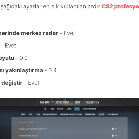
şağıdaki ayarlar en sık kullanılanlardır
CS2 profesyon
zerinde merkez radar
- Evet
- Evet
oyutu
- 0.9
sı yakınlaştırma
- 0.4
 değiştir
- Evet