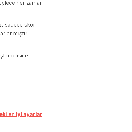
böylece her zaman
az, sadece skor
arlanmıştır.
tirmelisiniz:
ki en iyi ayarlar