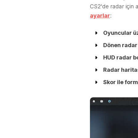
CS2'de radar için a
ayarlar
:
Oyuncular ü
Dönen radar
HUD radar b
Radar harita
Skor ile form