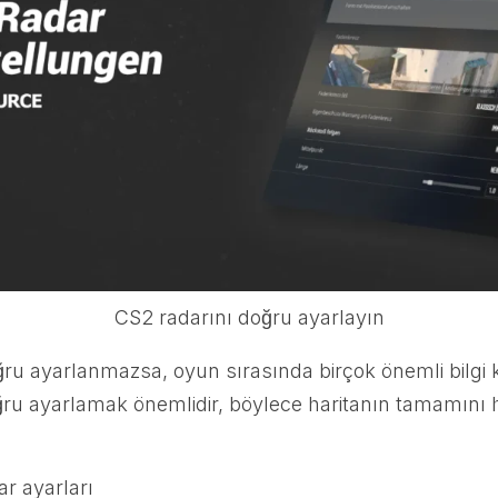
CS2 radarını doğru ayarlayın
ru ayarlanmazsa, oyun sırasında birçok önemli bilgi k
ğru ayarlamak önemlidir, böylece haritanın tamamını
ar ayarları