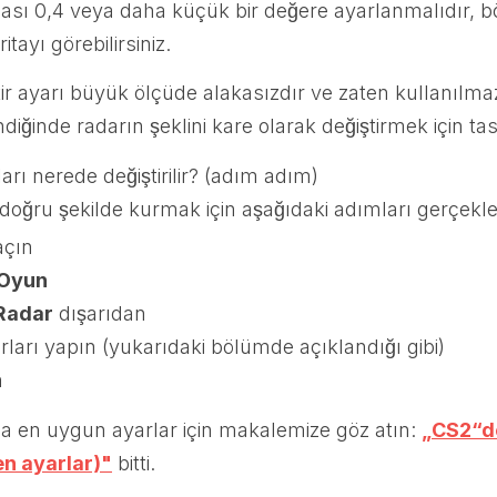
ması 0,4 veya daha küçük bir değere ayarlanmalıdır, 
itayı görebilirsiniz.
iştir ayarı büyük ölçüde alakasızdır ve zaten kullanılm
iğinde radarın şeklini kare olarak değiştirmek için tas
rı nerede değiştirilir? (adım adım)
doğru şekilde kurmak için aşağıdaki adımları gerçekleş
açın
Oyun
Radar
dışarıdan
rları yapın (yukarıdaki bölümde açıklandığı gibi)
n
 en uygun ayarlar için makalemize göz atın:
„CS2“de
en ayarlar)"
bitti.