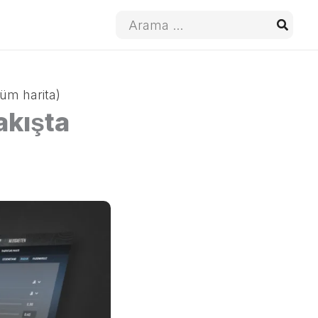
Arayın:
tüm harita)
akışta