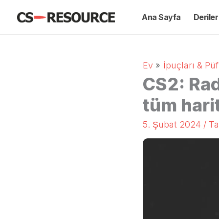
İçeriğe
Ana Sayfa
Deriler
geç
Ev
İpuçları & Püf
CS2: Rad
tüm hari
5. Şubat 2024
/ T