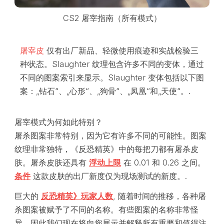
CS2 屠宰指南（所有模式）
屠宰皮
仅有出厂新品、轻微使用痕迹和实战检验三
种状态。Slaughter 纹理包含许多不同的变体，通过
不同的图案索引来显示。Slaughter 变体包括以下图
案：„钻石“、„心形“、„狗骨“、„凤凰“和„天使“。.
屠宰模式为何如此特别？
屠杀图案非常特别，因为它有许多不同的可能性。图案
纹理非常独特，《反恐精英》中的每把刀都有屠杀皮
肤。屠杀皮肤还具有
浮动上限
在 0.01 和 0.26 之间。
条件
这款皮肤的出厂新度仅为现场测试的新度。.
巨大的
反恐精英》玩家人数
, 随着时间的推移，各种屠
杀图案被赋予了不同的名称。有些图案的名称非常怪
异，因此我们现在将向您展示并解释所有重要和值得注