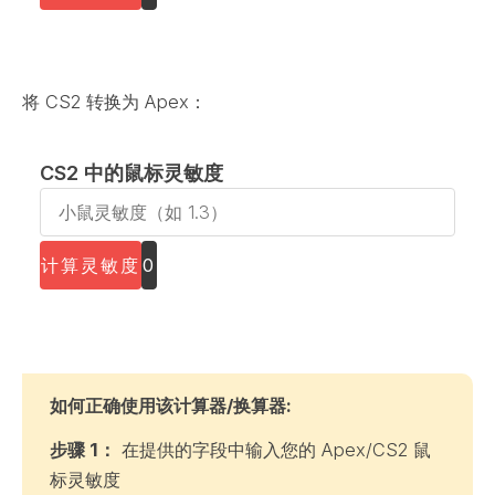
x
L
e
g
将 CS2 转换为 Apex：
e
n
CS2 中的鼠标灵敏度
d
C
s
S
》
2
计算灵敏度
0
中
中
的
的
鼠
鼠
标
标
灵
如何正确使用该计算器/换算器
:
灵
敏
敏
步骤 1：
在提供的字段中输入您的 Apex/CS2 鼠
度
度
标灵敏度
：