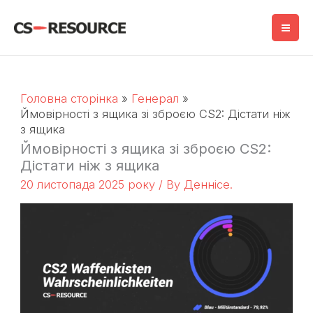
Перейти
до
змісту
Головна сторінка
Генерал
Ймовірності з ящика зі зброєю CS2: Дістати ніж
з ящика
Ймовірності з ящика зі зброєю CS2:
Дістати ніж з ящика
20 листопада 2025 року
/ By
Деннісе.