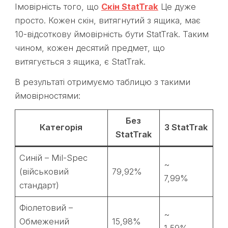
Імовірність того, що
Скін StatTrak
Це дуже
просто. Кожен скін, витягнутий з ящика, має
10-відсоткову ймовірність бути StatTrak. Таким
чином, кожен десятий предмет, що
витягується з ящика, є StatTrak.
В результаті отримуємо таблицю з такими
ймовірностями:
Без
Категорія
З StatTrak
StatTrak
Синій – Mil-Spec
~
(військовий
79,92%
7,99%
стандарт)
Фіолетовий –
~
Обмежений
15,98%