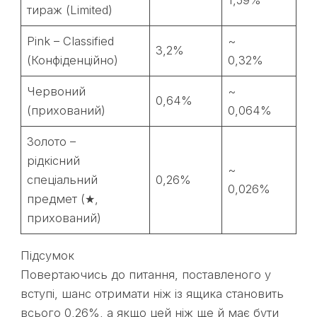
1,59%
тираж (Limited)
Pink – Classified
~
3,2%
(Конфіденційно)
0,32%
Червоний
~
0,64%
(прихований)
0,064%
Золото –
рідкісний
~
спеціальний
0,26%
0,026%
предмет (★,
прихований)
Підсумок
Повертаючись до питання, поставленого у
вступі, шанс отримати ніж із ящика становить
всього 0,26%, а якщо цей ніж ще й має бути