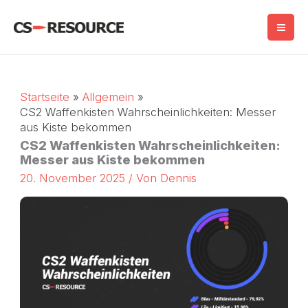
Zum
Inhalt
springen
Startseite
Allgemein
CS2 Waffenkisten Wahrscheinlichkeiten: Messer
aus Kiste bekommen
CS2 Waffenkisten Wahrscheinlichkeiten:
Messer aus Kiste bekommen
20. November 2025
/ Von
Dennis