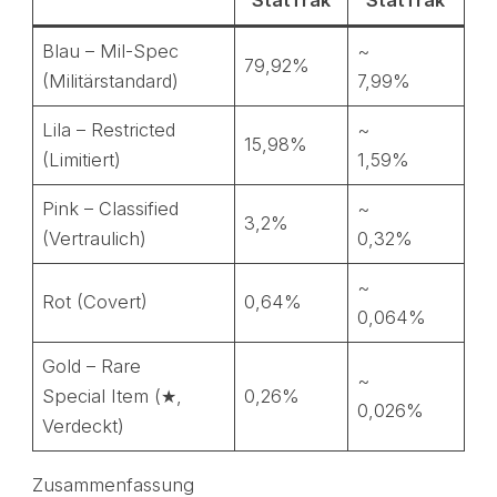
StatTrak
StatTrak
Blau – Mil-Spec
~
79,92%
(Militärstandard)
7,99%
Lila – Restricted
~
15,98%
(Limitiert)
1,59%
Pink – Classified
~
3,2%
(Vertraulich)
0,32%
~
Rot (Covert)
0,64%
0,064%
Gold – Rare
~
Special Item (★,
0,26%
0,026%
Verdeckt)
Zusammenfassung