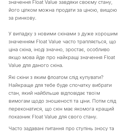
значення Float Value завдяки своєму стану,
його цілком можна продати за ціною, вищою
за ринкову.
У випадку з новими скінами з дуже хорошим
значенням Float Value часто трапляється, що
ціна скіна, іноді значно, зростає, особливо
якщо мова йде про найкращі значення Float
Value для даного скіна.
Які скіни з яким флоатом слід купувати?
Найкраще для тебе буде спочатку вибрати
стан, який найбільше відповідає твоїм
вимогам щодо зношеності та ціни. Потім слід
переконатися, що скін має якомога кращий
показник Float Value для свого стану.
Часто задавані питання про ступінь зносу та