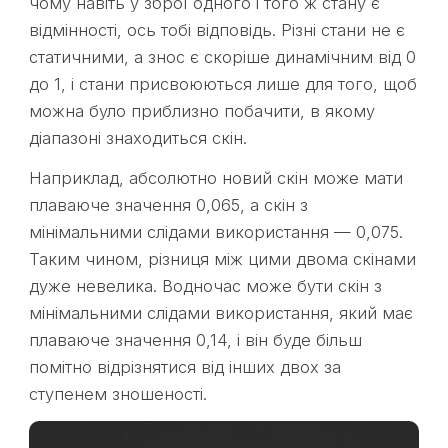
чому навіть у зброї одного і того ж стану є
відмінності, ось тобі відповідь. Різні стани не є
статичними, а знос є скоріше динамічним від 0
до 1, і стани присвоюються лише для того, щоб
можна було приблизно побачити, в якому
діапазоні знаходиться скін.
Наприклад, абсолютно новий скін може мати
плаваюче значення 0,065, а скін з
мінімальними слідами використання — 0,075.
Таким чином, різниця між цими двома скінами
дуже невелика. Водночас може бути скін з
мінімальними слідами використання, який має
плаваюче значення 0,14, і він буде більш
помітно відрізнятися від інших двох за
ступенем зношеності.