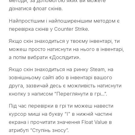
методи, за допомогою яких ви можете
дізнатися флоат скінів.
Найпростішим і найпоширенішим методом є
перевірка скінів у Counter Strike.
Якщо скін знаходиться у твоєму інвентарі, ти
можеш просто натиснути на нього в інвентарі,
а потім вибрати «Дослідити».
Якщо скін знаходиться на ринку Steam, на
зовнішньому сайті або в інвентарі вашого
друга, зазвичай десь є можливість натиснути
кнопку з написом “Переглянути в грі...”.
Під час перевірки в грі ти можеш навести
курсор миші на букву “I” в нижній частині
екрана і прочитати значення Float Value в
атрибуті “Ступінь зносу”.