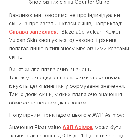
Знос різних скінів Counter Strike
Важливо: ми говоримо не про індивідуальні
скіни, а про загальні класи скінів, наприклад:
Справа запеклася.
, Blaze або Vulcan. Кожен
Vulcan Skin зношується однаково, і різниця
полягає лише в типі зносу між різними класами
скінів.
Винятки для плаваючих значень
Також у випадку з плаваючими значеннями
існують деякі винятки у формуванні значення.
Так, є деякі скіни, у яких плаваюче значення
обмежене певним діапазоном.
Популярним прикладом цього є AWP Asiimov:
Значення Float Value
АВП Асімов
може бути
тільки в діапазоні від 0,18 до 1. Це означає, що