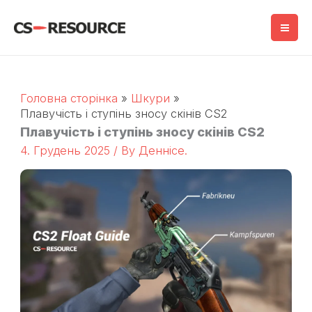
Перейти
до
змісту
Головна сторінка
Шкури
Плавучість і ступінь зносу скінів CS2
Плавучість і ступінь зносу скінів CS2
4. Грудень 2025
/ By
Деннісе.