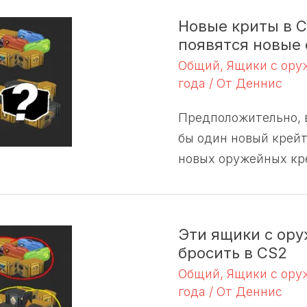
Новые криты в C
появятся новые
Общий
,
Ящики с ор
года
/ От
Деннис
Предположительно, в
бы один новый крейт
новых оружейных кре
Эти ящики с ор
бросить в CS2
Общий
,
Ящики с ор
года
/ От
Деннис