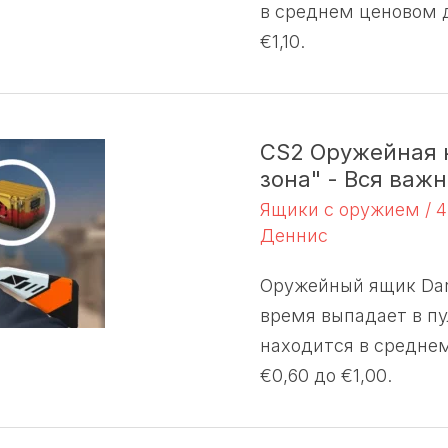
в среднем ценовом д
€1,10.
CS2 Оружейная 
зона" - Вся важ
Ящики с оружием
/
4
Деннис
Оружейный ящик Dan
время выпадает в пу
находится в средне
€0,60 до €1,00.