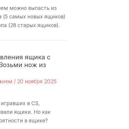
ием можно выпасть из
а (5 самых новых ящиков)
опа (28 старых ящиков).
вления ящика с
Возьми нож из
ужием
/
20 ноября 2025
игравших в CS,
вали ящики. Но как
оятности в ящике?