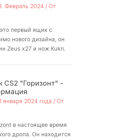
9. Февраль 2024
/ От
это первый ящик с
мо нового дизайна, он
н Zeus x27 и нож Kukri.
 CS2 "Горизонт" -
ормация
1 января 2024 года
/ От
zont в настоящее время
кого дропа. Он находится