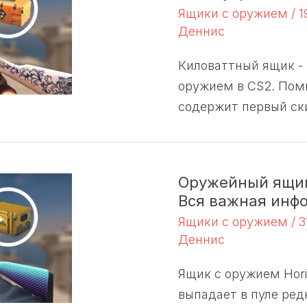
Ящики с оружием
/
1
Деннис
Киловаттный ящик - 
оружием в CS2. Поми
содержит первый ски
Оружейный ящик
Вся важная инф
Ящики с оружием
/
3
Деннис
Ящик с оружием Hori
выпадает в пуле ред