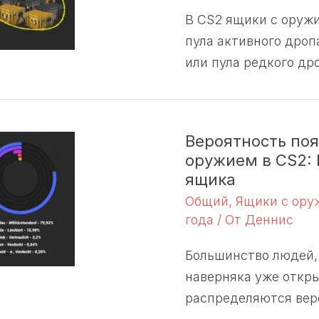
В CS2 ящики с оруж
пула активного дроп
или пула редкого др
Вероятность поя
оружием в CS2: 
ящика
Общий
,
Ящики с ор
года
/ От
Деннис
Большинство людей, 
наверняка уже откры
распределяются вер