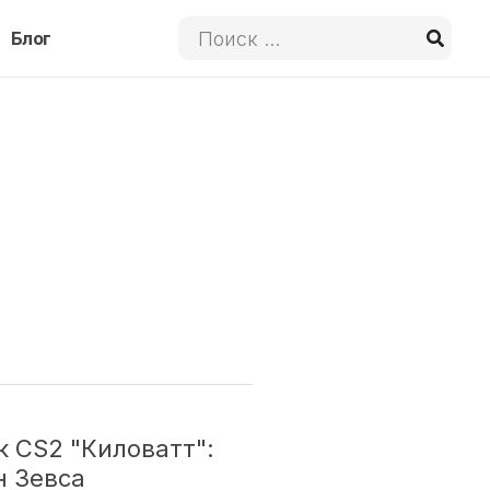
Поиск:
Блог
 CS2 "Киловатт":
н Зевса