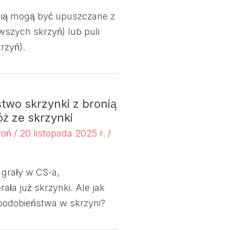
nią mogą być upuszczane z
wszych skrzyń) lub puli
rzyń).
wo skrzynki z bronią
ż ze skrzynki
roń
/
20 listopada 2025 r.
/
 grały w CS-a,
ła już skrzynki. Ale jak
podobieństwa w skrzyni?