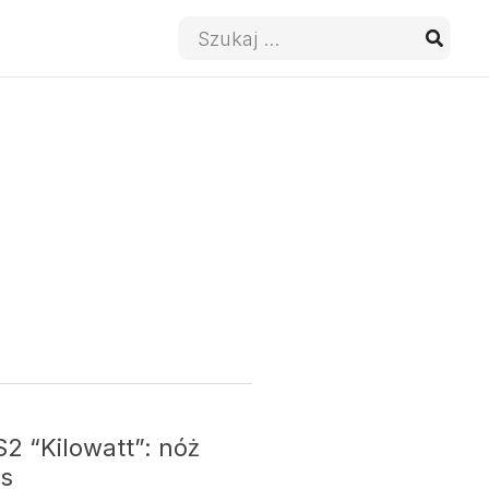
Wyszukaj:
2 “Kilowatt”: nóż
us