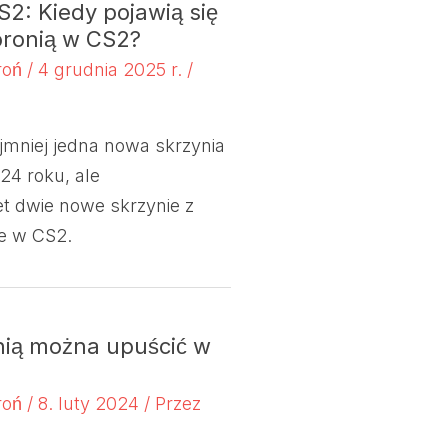
2: Kiedy pojawią się
bronią w CS2?
roń
/
4 grudnia 2025 r.
/
jmniej jedna nowa skrzynia
24 roku, ale
 dwie nowe skrzynie z
e w CS2.
onią można upuścić w
roń
/
8. luty 2024
/ Przez