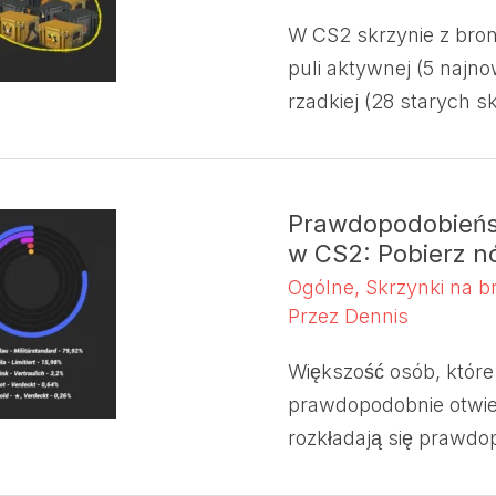
W CS2 skrzynie z bro
puli aktywnej (5 najno
rzadkiej (28 starych sk
Prawdopodobieńst
w CS2: Pobierz nó
Ogólne
,
Skrzynki na b
Przez
Dennis
Większość osób, które
prawdopodobnie otwiera
rozkładają się prawdo