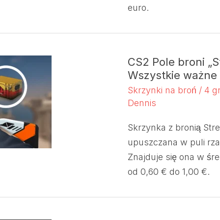
euro.
CS2 Pole broni „S
Wszystkie ważne 
Skrzynki na broń
/
4 g
Dennis
Skrzynka z bronią Stre
upuszczana w puli rz
Znajduje się ona w ś
od 0,60 € do 1,00 €.