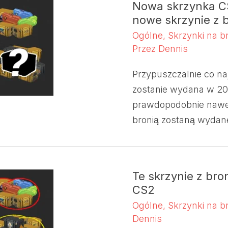
Nowa skrzynka CS
nowe skrzynie z 
Ogólne
,
Skrzynki na b
Przez
Dennis
Przypuszczalnie co na
zostanie wydana w 20
prawdopodobnie nawet
bronią zostaną wydan
Te skrzynie z br
CS2
Ogólne
,
Skrzynki na b
Dennis