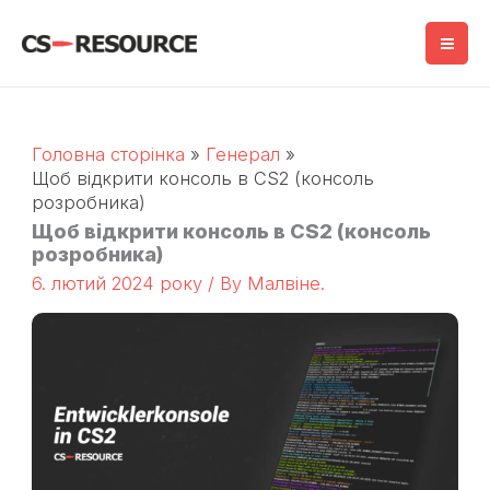
Перейти
до
змісту
Головна сторінка
Генерал
Щоб відкрити консоль в CS2 (консоль
розробника)
Щоб відкрити консоль в CS2 (консоль
розробника)
6. лютий 2024 року
/ By
Малвіне.