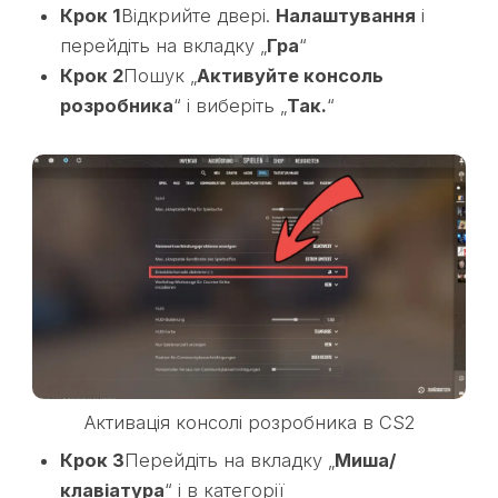
Крок 1
Відкрийте двері.
Налаштування
і
перейдіть на вкладку „
Гра
“
Крок 2
Пошук „
Активуйте консоль
розробника
“ і виберіть „
Так.
“
Активація консолі розробника в CS2
Крок 3
Перейдіть на вкладку „
Миша/
клавіатура
“ і в категорії