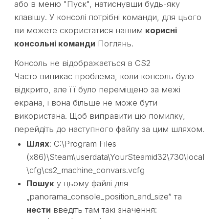
або в меню "Пуск", натиснувши будь-яку
клавішу. У консолі потрібні команди, для цього
ви можете скористатися нашим
корисні
консольні команди
Поглянь.
Консоль не відображається в CS2
Часто виникає проблема, коли консоль було
відкрито, але її було переміщено за межі
екрана, і вона більше не може бути
використана. Щоб виправити цю помилку,
перейдіть до наступного файлу за цим шляхом.
Шлях
: C:\Program Files
(x86)\Steam\userdata\YourSteamid32\730\local
\cfg\cs2_machine_convars.vcfg
Пошук
у цьому файлі для
„panorama_console_position_and_size“ та
нести
введіть там такі значення: