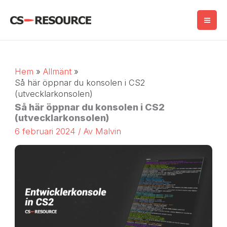
Hoppa
till
innehåll
Hem
Allmänt
Så här öppnar du konsolen i CS2
(utvecklarkonsolen)
Så här öppnar du konsolen i CS2
(utvecklarkonsolen)
6 februari 2024
/ Av
Malvin