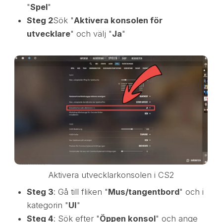
"
Spel
"
Steg 2
Sök "
Aktivera konsolen för
utvecklare
" och välj "
Ja
"
Aktivera utvecklarkonsolen i CS2
Steg 3
: Gå till fliken "
Mus/tangentbord
" och i
kategorin "
UI
"
Steg 4
: Sök efter "
Öppen konsol
" och ange