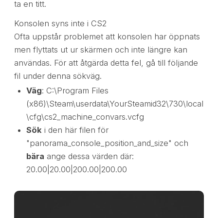
ta en titt.
Konsolen syns inte i CS2
Ofta uppstår problemet att konsolen har öppnats
men flyttats ut ur skärmen och inte längre kan
användas. För att åtgärda detta fel, gå till följande
fil under denna sökväg.
Väg
: C:\Program Files
(x86)\Steam\userdata\YourSteamid32\730\local
\cfg\cs2_machine_convars.vcfg
Sök
i den här filen för
"panorama_console_position_and_size" och
bära
ange dessa värden där:
20.00|20.00|200.00|200.00