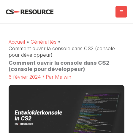
Skip
to
content
Accueil
Généralités
Comment ouvrir la console dans CS2 (console
pour développeur)
Comment ouvrir la console dans CS2
(console pour développeur)
6 février 2024
/ Par
Malwin