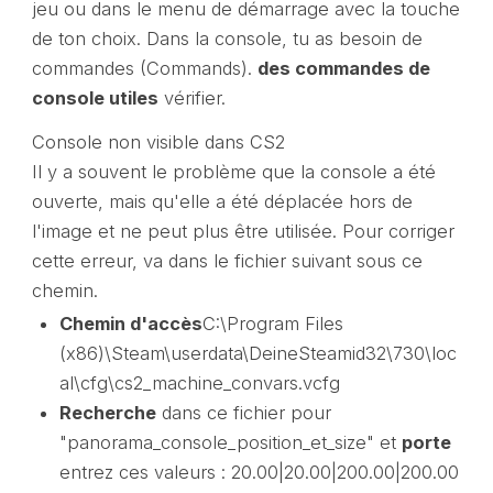
jeu ou dans le menu de démarrage avec la touche
de ton choix. Dans la console, tu as besoin de
commandes (Commands).
des commandes de
console utiles
vérifier.
Console non visible dans CS2
Il y a souvent le problème que la console a été
ouverte, mais qu'elle a été déplacée hors de
l'image et ne peut plus être utilisée. Pour corriger
cette erreur, va dans le fichier suivant sous ce
chemin.
Chemin d'accès
C:\Program Files
(x86)\Steam\userdata\DeineSteamid32\730\loc
al\cfg\cs2_machine_convars.vcfg
Recherche
dans ce fichier pour
"panorama_console_position_et_size" et
porte
entrez ces valeurs : 20.00|20.00|200.00|200.00