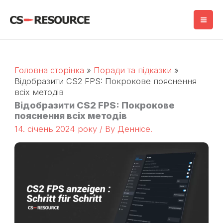
Перейти
до
змісту
Головна сторінка
Поради та підказки
Відобразити CS2 FPS: Покрокове пояснення
всіх методів
Відобразити CS2 FPS: Покрокове
пояснення всіх методів
14. січень 2024 року
/ By
Деннісе.