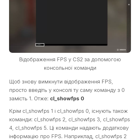
Відображення FPS у CS2 за допомогою
консольної команди
Щоб знову вимкнути відображення FPS,
просто введіть у консолі ту саму команду з 0
замість 1. Отже:
cl_showfps 0
Крім cl_showfps 1 і cl_showfps 0, існують також
команди: cl_showfps 2, cl_showfps 3, cl_showfps
4, cl_showfps 5. Ці команди надають додаткову
інформацію про FPS. Наприклад, cl_showfps 2