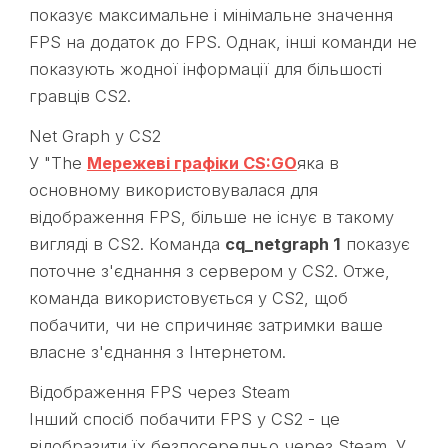
показує максимальне і мінімальне значення
FPS на додаток до FPS. Однак, інші команди не
показують жодної інформації для більшості
гравців CS2.
Net Graph у CS2
У "The
Мережеві графіки CS:GO
яка в
основному використовувалася для
відображення FPS, більше не існує в такому
вигляді в CS2. Команда
cq_netgraph 1
показує
поточне з'єднання з сервером у CS2. Отже,
команда використовується у CS2, щоб
побачити, чи не спричиняє затримки ваше
власне з'єднання з Інтернетом.
Відображення FPS через Steam
Інший спосіб побачити FPS у CS2 - це
відобразити їх безпосередньо через Steam. У