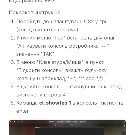
відображення FPS.
Покрокові інструкції:
Перейдіть до налаштувань CS2 у грі
(коліщатко вгорі ліворуч)
У пункті меню "Гра" встановіть для опції
"Активувати консоль розробника (~)"
значення "ТАК"
В меню "Клавіатура/Миша" в пункті
"Відкрити консоль" вкажіть будь-яку
клавішу (наприклад, "~", "^" або ",")
Відкрийте консоль, натиснувши на кнопку,
визначену в кроці 4
Команда
cl_showfps 1
в консоль і натисніть
enter