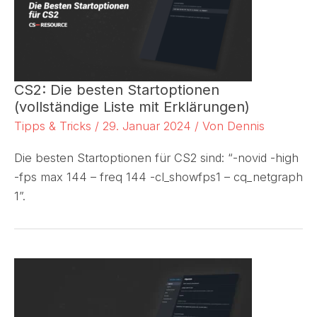
CS2: Die besten Startoptionen
(vollständige Liste mit Erklärungen)
Tipps & Tricks
/
29. Januar 2024
/ Von
Dennis
Die besten Startoptionen für CS2 sind: “-novid -high
-fps max 144 – freq 144 -cl_showfps1 – cq_netgraph
1”.