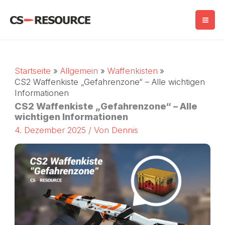
Zum
Inhalt
springen
Startseite
Allgemein
Waffenkisten
CS2 Waffenkiste „Gefahrenzone“ – Alle wichtigen
Informationen
CS2 Waffenkiste „Gefahrenzone“ – Alle
wichtigen Informationen
4. Dezember 2025
/ Von
Dennis