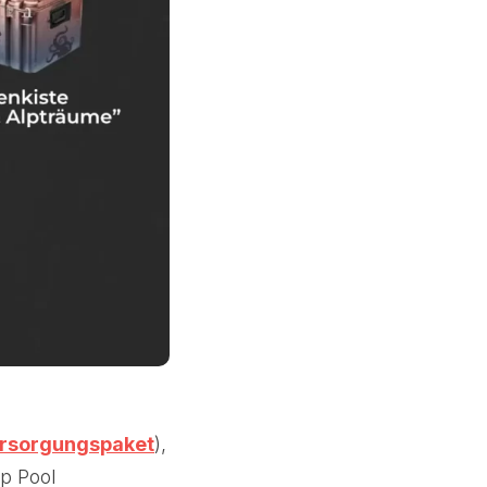
rsorgungspaket
),
op Pool