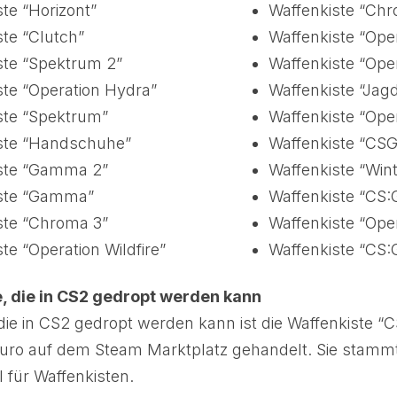
te “Horizont”
Waffenkiste “Ch
ste “Clutch”
Waffenkiste “Ope
ste “Spektrum 2”
Waffenkiste “Ope
ste “Operation Hydra”
Waffenkiste “Jag
ste “Spektrum”
Waffenkiste “Ope
ste “Handschuhe”
Waffenkiste “CSG
ste “Gamma 2”
Waffenkiste “Wint
iste “Gamma”
Waffenkiste “CS:
ste “Chroma 3”
Waffenkiste “Ope
te “Operation Wildfire”
Waffenkiste “CS:
e, die in CS2 gedropt werden kann
 die in CS2 gedropt werden kann ist die Waffenkiste “C
Euro auf dem Steam Marktplatz gehandelt. Sie stam
 für Waffenkisten.