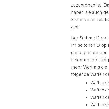
zuzuordnen ist. D
haben sie auch den
Kisten einen relat
gibt.
Der Seltene Drop P
Im seltenen Drop P
genaugenommen sin
bekommen beträgt 
mehr Wert als die 
folgende Waffenki
Waffenki
Waffenki
Waffenki
Waffenki