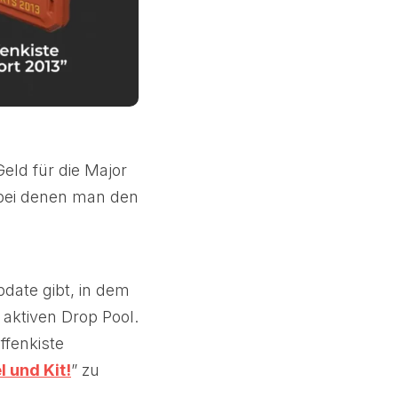
eld für die Major
 bei denen man den
date gibt, in dem
 aktiven Drop Pool.
ffenkiste
l und Kit!
” zu