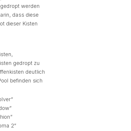
n gedropt werden
arin, dass diese
ot dieser Kisten
isten,
isten gedropt zu
fenkisten deutlich
ool befinden sich
olver”
adow”
hion”
roma 2”