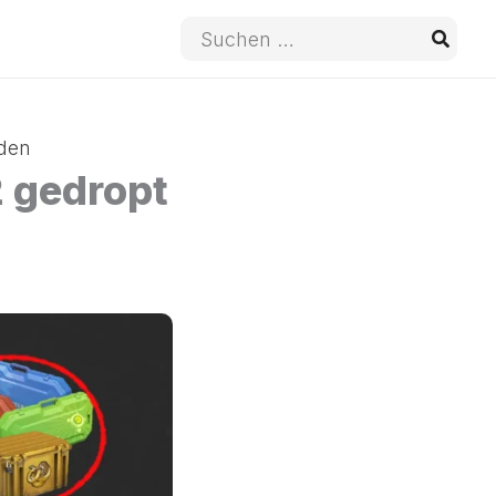
Suche
nach:
rden
2 gedropt