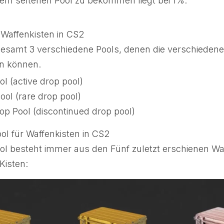
em seltenen Pool zu bekommen liegt bei 1%.
 Waffenkisten in CS2
sgesamt 3 verschiedene Pools, denen die verschieden
n können.
ol (active drop pool)
ool (rare drop pool)
rop Pool (discontinued drop pool)
ol für Waffenkisten in CS2
ol besteht immer aus den Fünf zuletzt erschienen Waf
Kisten: