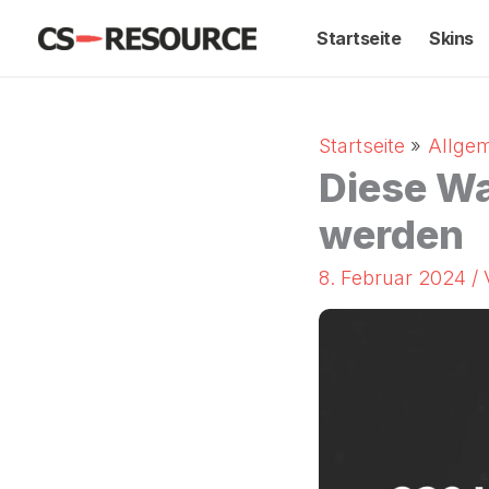
Zum
Startseite
Skins
Inhalt
springen
Startseite
Allge
Diese Wa
werden
8. Februar 2024
/