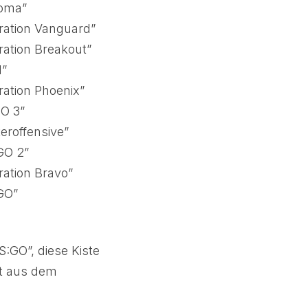
roma”
ration Vanguard”
ration Breakout”
d”
ration Phoenix”
O 3”
eroffensive”
GO 2”
ration Bravo”
GO”
S:GO”, diese Kiste
mt aus dem