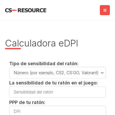
Saltar
al
contenido
Calculadora eDPI
Tipo de sensibilidad del ratón:
Tipo
de
La sensibilidad de tu ratón en el juego:
sensibilidad
La
del
sensibilidad
ratón:
PPP de tu ratón:
de
PPP
tu