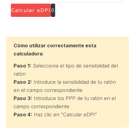
de
ratón
tu
Calcular eDPI
0
en
ratón:
el
juego:
Cómo utilizar correctamente esta
calculadora
:
Paso 1:
Selecciona el tipo de sensibilidad del
ratón
Paso 2:
Introduce la sensibilidad de tu ratón
en el campo correspondiente
Paso 3:
Introduce los PPP de tu ratón en el
campo correspondiente
Paso 4:
Haz clic en "Calcular eDPI"