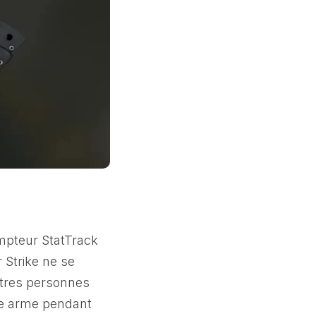
ompteur StatTrack
 Strike ne se
utres personnes
une arme pendant