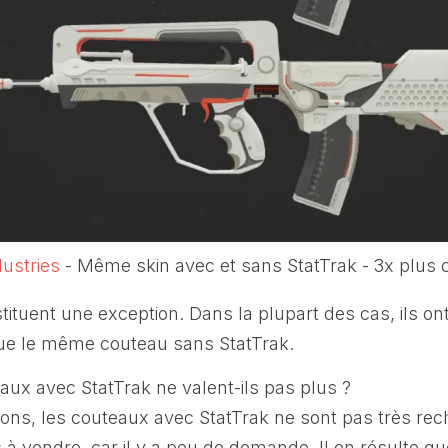
ustries
- Même skin avec et sans StatTrak - 3x plus 
ituent une exception. Dans la plupart des cas, ils o
que le même couteau sans StatTrak.
aux avec StatTrak ne valent-ils pas plus ?
sons, les couteaux avec StatTrak ne sont pas très rech
les à vendre, car il y a peu de demande. Il en résulte qu