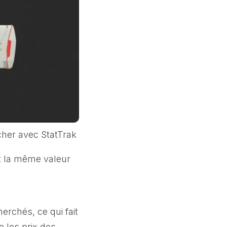
cher avec StatTrak
nt la même valeur
erchés, ce qui fait
e les prix des