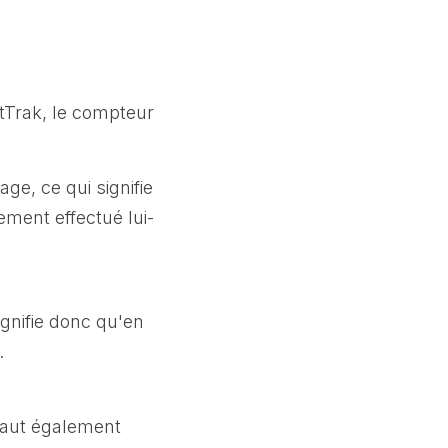
atTrak, le compteur
ge, ce qui signifie
lement effectué lui-
ignifie donc qu'en
.
 vaut également