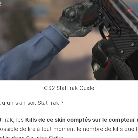
CS2 StatTrak Guide
 qu'un skin soit StatTrak ?
atTrak, les
Kills de ce skin comptés sur le compteur
t possible de lire à tout moment le nombre de kills que 