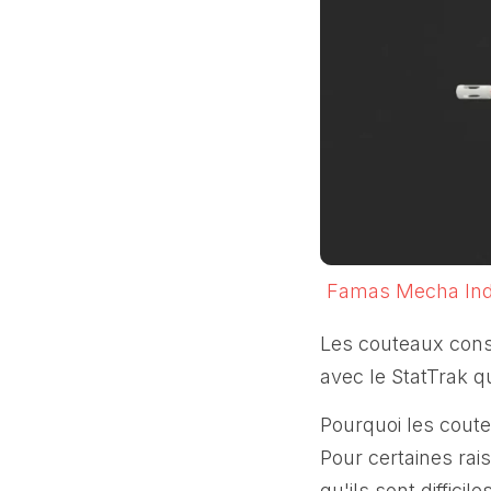
Famas Mecha Ind
Les couteaux const
avec le StatTrak 
Pourquoi les coute
Pour certaines rai
qu'ils sont diffici