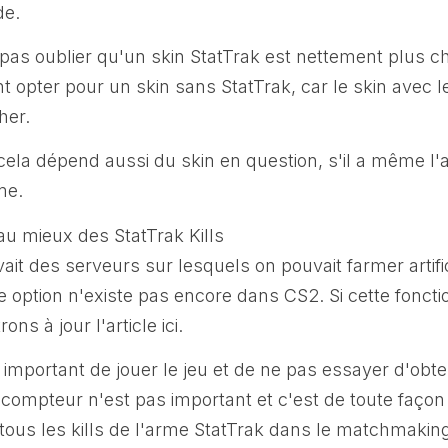
de.
t pas oublier qu'un skin StatTrak est nettement plus c
 opter pour un skin sans StatTrak, car le skin avec le
her.
cela dépend aussi du skin en question, s'il a même l'a
me.
u mieux des StatTrak Kills
vait des serveurs sur lesquels on pouvait farmer artif
te option n'existe pas encore dans CS2. Si cette foncti
ns à jour l'article ici.
us important de jouer le jeu et de ne pas essayer d'obte
 compteur n'est pas important et c'est de toute faço
t tous les kills de l'arme StatTrak dans le matchmakin