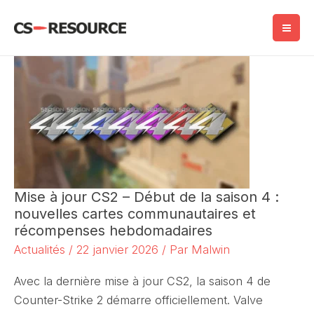
Skip
to
content
Mise à jour CS2 – Début de la saison 4 :
nouvelles cartes communautaires et
récompenses hebdomadaires
Actualités
/
22 janvier 2026
/ Par
Malwin
Avec la dernière mise à jour CS2, la saison 4 de
Counter-Strike 2 démarre officiellement. Valve