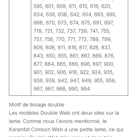
595, 601, 609, 611, 615, 616, 620,
634, 636, 638, 642, 654, 663, 665,
668, 670, 673, 674, 675, 691, 697,
719, 721, 732, 737, 739, 741, 755,
757, 758, 770, 771, 772, 789, 799,
806, 808, 811, 816, 817, 828, 837,
843, 850, 855, 861, 867, 869, 876,
877, 884, 885, 886, 896, 897, 900,
901, 902, 906, 918, 922, 924, 935,
936, 939, 942, 947, 949, 955, 959,
967, 987, 988, 990, 994
Motif de tissage double
Les modèles Double Web ont deux sites sur la
lame. Comme nous l'avons mentionné, le
Karambit Crimson Web a une petite lame, ce qui