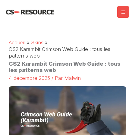
Skip
to
content
Accueil
Skins
CS2 Karambit Crimson Web Guide : tous les
patterns web
CS2 Karambit Crimson Web Guide : tous
les patterns web
4 décembre 2025
/ Par
Malwin