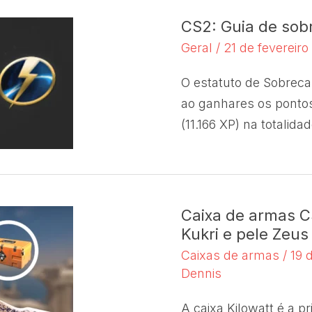
CS2: Guia de sob
Geral
/
21 de fevereir
O estatuto de Sobreca
ao ganhares os ponto
(11.166 XP) na totalidad
Caixa de armas CS
Kukri e pele Zeus
Caixas de armas
/
19 
Dennis
A caixa Kilowatt é a p