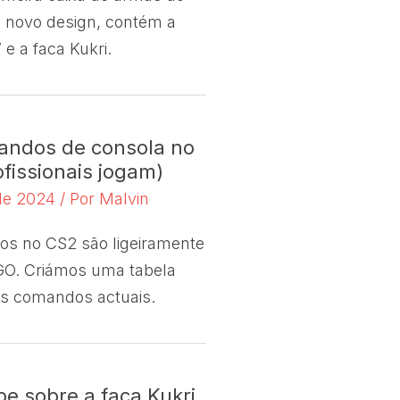
 novo design, contém a
 e a faca Kukri.
andos de consola no
fissionais jogam)
 de 2024
/ Por
Malvin
os no CS2 são ligeiramente
:GO. Criámos uma tabela
s comandos actuais.
e sobre a faca Kukri