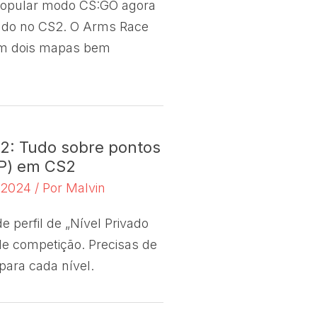
popular modo CS:GO agora
ado no CS2. O Arms Race
om dois mapas bem
S2: Tudo sobre pontos
XP) em CS2
e 2024
/ Por
Malvin
e perfil de „Nível Privado
de competição. Precisas de
ara cada nível.