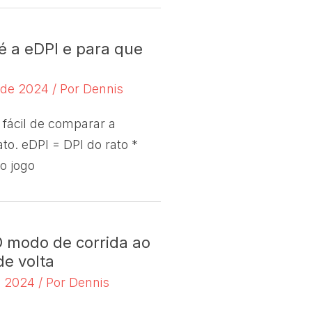
é a eDPI e para que
o de 2024
/ Por
Dennis
 fácil de comparar a
ato. eDPI = DPI do rato *
no jogo
 modo de corrida ao
e volta
e 2024
/ Por
Dennis