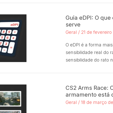
Guia eDPI: O que 
serve
Geral
/
21 de fevereir
O eDPI é a forma mais
sensibilidade real do r
sensibilidade do rato 
CS2 Arms Race: O
armamento está d
Geral
/
18 de março d