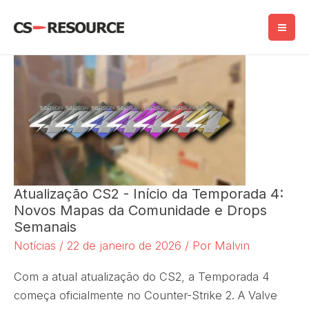
Salta
para
o
conteúdo
Atualização CS2 - Início da Temporada 4:
Novos Mapas da Comunidade e Drops
Semanais
Notícias
/
22 de janeiro de 2026
/ Por
Malvin
Com a atual atualização do CS2, a Temporada 4
começa oficialmente no Counter-Strike 2. A Valve