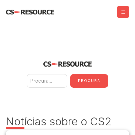
Salta
para
o
conteúdo
P
PROCURA
r
o
c
u
Notícias sobre o CS2
r
a