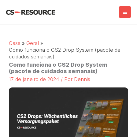
Salta
para
o
conteúdo
Casa
Geral
Como funciona o CS2 Drop System (pacote de
cuidados semanais)
Como funciona o CS2 Drop System
(pacote de cuidados semanais)
17 de janeiro de 2024
/ Por
Dennis