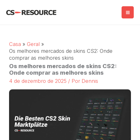
Salta
para
o
conteúdo
Casa
Geral
Os melhores mercados de skins CS2: Onde
comprar as melhores skins
Os melhores mercados de skins CS2:
Onde comprar as melhores skins
4 de dezembro de 2025
/ Por
Dennis