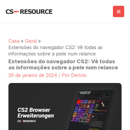
Salta
para
o
conteúdo
Casa
Geral
Extensões do navegador CS2: Vê todas as
informações sobre a pele num relance
Extensões do navegador CS2: Vê todas
as informações sobre a pele num relance
26 de janeiro de 2024
/ Por
Dennis