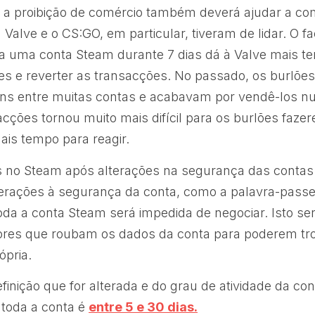
a proibição de comércio também deverá ajudar a co
Valve e o CS:GO, em particular, tiveram de lidar. O fa
 a uma conta Steam durante 7 dias dá à Valve mais t
ões e reverter as transacções. No passado, os burlõe
ens entre muitas contas e acabavam por vendê-los nu
acções tornou muito mais difícil para os burlões faze
ais tempo para reagir.
as no Steam após alterações na segurança das contas
lterações à segurança da conta, como a palavra-passe
toda a conta Steam será impedida de negociar. Isto s
ores que roubam os dados da conta para poderem tro
ópria.
nição que for alterada e do grau de atividade da con
toda a conta é
entre 5 e 30 dias.