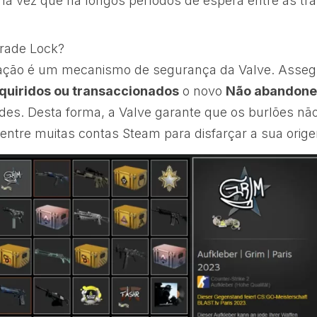
a vez que há longos períodos de espera entre as tr
rade Lock?
iação é um mecanismo de segurança da Valve. Asse
uiridos ou transaccionados
o novo
Não abandones
es. Desta forma, a Valve garante que os burlões nã
entre muitas contas Steam para disfarçar a sua orig