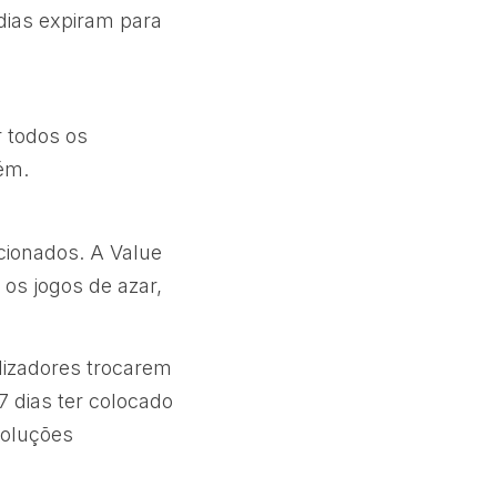
 dias expiram para
r todos os
ém.
ccionados. A Value
os jogos de azar,
lizadores trocarem
7 dias ter colocado
soluções