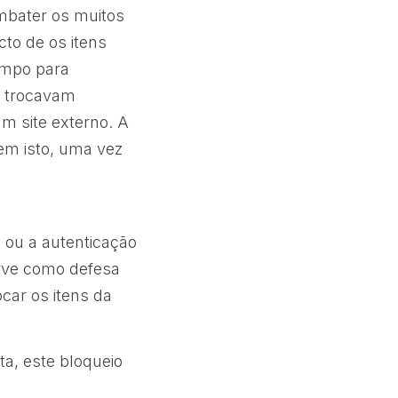
mbater os muitos
cto de os itens
empo para
s trocavam
m site externo. A
rem isto, uma vez
 ou a autenticação
erve como defesa
car os itens da
ta, este bloqueio