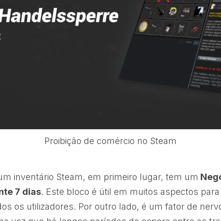
Proibição de comércio no Steam
m inventário Steam, em primeiro lugar, tem um
Nego
te 7 dias
. Este bloco é útil em muitos aspectos para 
os os utilizadores. Por outro lado, é um fator de ner