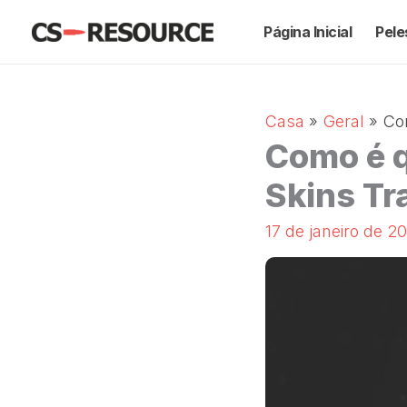
Salta
Página Inicial
Pele
para
o
conteúdo
Casa
Geral
Co
Como é q
Skins Tr
17 de janeiro de 