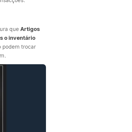
ansacções.
gura que
Artigos
 o inventário
o podem trocar
em.