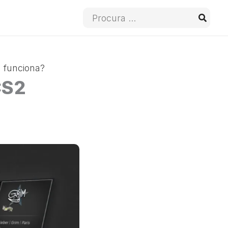
Procura
por:
 funciona?
CS2