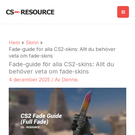
Hoppa
till
innehåll
Hem
Skinn
Fade-guide för alla CS2-skins: Allt du behöver
veta om fade-skins
Fade-guide för alla CS2-skins: Allt du
behöver veta om fade-skins
4 december 2025
/ Av
Dennis