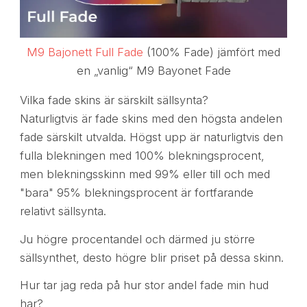
M9 Bajonett Full Fade
(100% Fade) jämfört med
en „vanlig“ M9 Bayonet Fade
Vilka fade skins är särskilt sällsynta?
Naturligtvis är fade skins med den högsta andelen
fade särskilt utvalda. Högst upp är naturligtvis den
fulla blekningen med 100% blekningsprocent,
men blekningsskinn med 99% eller till och med
"bara" 95% blekningsprocent är fortfarande
relativt sällsynta.
Ju högre procentandel och därmed ju större
sällsynthet, desto högre blir priset på dessa skinn.
Hur tar jag reda på hur stor andel fade min hud
har?