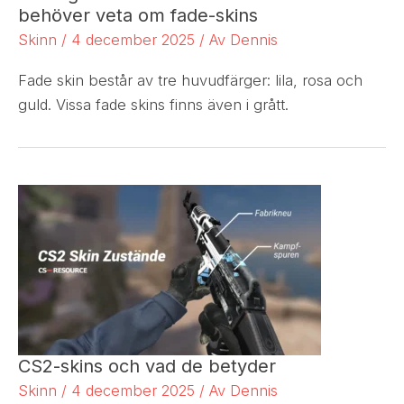
behöver veta om fade-skins
Skinn
/
4 december 2025
/ Av
Dennis
Fade skin består av tre huvudfärger: lila, rosa och
guld. Vissa fade skins finns även i grått.
CS2-skins och vad de betyder
Skinn
/
4 december 2025
/ Av
Dennis