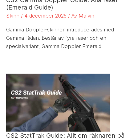
CS2 Gamma Doppler Guide: Alla faser
(Emerald Guide)
Skinn
/
4 december 2025
/ Av
Malvin
Gamma Doppler-skinnen introducerades med
Gamma-lådan. Består av fyra faser och en
specialvariant, Gamma Doppler Emerald.
CS2 StatTrak Guide: Allt om räknaren på