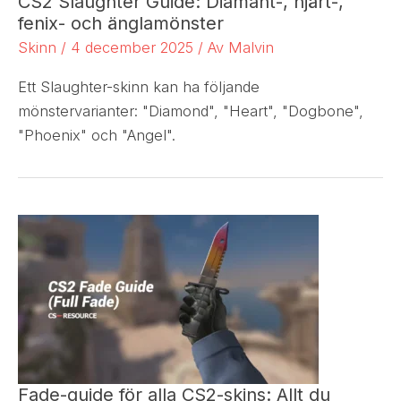
CS2 Slaughter Guide: Diamant-, hjärt-,
fenix- och änglamönster
Skinn
/
4 december 2025
/ Av
Malvin
Ett Slaughter-skinn kan ha följande
mönstervarianter: "Diamond", "Heart", "Dogbone",
"Phoenix" och "Angel".
Fade-guide för alla CS2-skins: Allt du