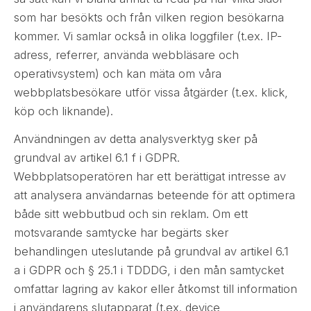
som har besökts och från vilken region besökarna
kommer. Vi samlar också in olika loggfiler (t.ex. IP-
adress, referrer, använda webbläsare och
operativsystem) och kan mäta om våra
webbplatsbesökare utför vissa åtgärder (t.ex. klick,
köp och liknande).
Användningen av detta analysverktyg sker på
grundval av artikel 6.1 f i GDPR.
Webbplatsoperatören har ett berättigat intresse av
att analysera användarnas beteende för att optimera
både sitt webbutbud och sin reklam. Om ett
motsvarande samtycke har begärts sker
behandlingen uteslutande på grundval av artikel 6.1
a i GDPR och § 25.1 i TDDDG, i den mån samtycket
omfattar lagring av kakor eller åtkomst till information
i användarens slutapparat (t.ex. device