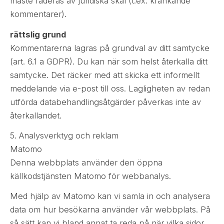
måste raderas av juridiska skäl (t.ex. kränkande
kommentarer).
rättslig grund
Kommentarerna lagras på grundval av ditt samtycke
(art. 6.1 a GDPR). Du kan när som helst återkalla ditt
samtycke. Det räcker med att skicka ett informellt
meddelande via e-post till oss. Lagligheten av redan
utförda databehandlingsåtgärder påverkas inte av
återkallandet.
5. Analysverktyg och reklam
Matomo
Denna webbplats använder den öppna
källkodstjänsten Matomo för webbanalys.
Med hjälp av Matomo kan vi samla in och analysera
data om hur besökarna använder vår webbplats. På
så sätt kan vi bland annat ta reda på när vilka sidor