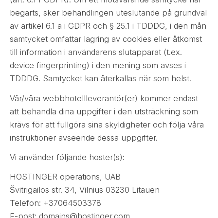
begärts, sker behandlingen uteslutande på grundval
av artikel 6.1 a i GDPR och § 25.1 i TDDDG, i den mån
samtycket omfattar lagring av cookies eller åtkomst
till information i användarens slutapparat (t.ex.
device fingerprinting) i den mening som avses i
TDDDG. Samtycket kan återkallas när som helst.
Vår/våra webbhotellleverantör(er) kommer endast
att behandla dina uppgifter i den utsträckning som
krävs för att fullgöra sina skyldigheter och följa våra
instruktioner avseende dessa uppgifter.
Vi använder följande hoster(s):
HOSTINGER operations, UAB
Švitrigailos str. 34, Vilnius 03230 Litauen
Telefon: +37064503378
E-post: domains@hostinger.com