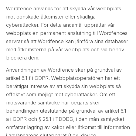
Wordfence används för att skydda vår webbplats
mot oönskade åtkomster eller skadliga
cyberattacker. För detta ändamål upprättar vår
webbplats en permanent anslutning till Wordfences
servrar så att Wordfence kan jämföra sina databaser
med åtkomsterna på vår webbplats och vid behov
blockera dem.
Användningen av Wordfence sker på grundval av
artikel 6.1 f i GDPR. Webbplatsoperatören har ett
berättigat intresse av att skydda sin webbplats så
effektivt som möjligt mot cyberattacker. Om ett
motsvarande samtycke har begärts sker
behandlingen uteslutande på grundval av artikel 6.1
a i GDPR och § 25.1 i TDDDG, i den mån samtycket
omfattar lagring av kakor eller åtkomst till information
i användarens slutapparat (t.ex. device