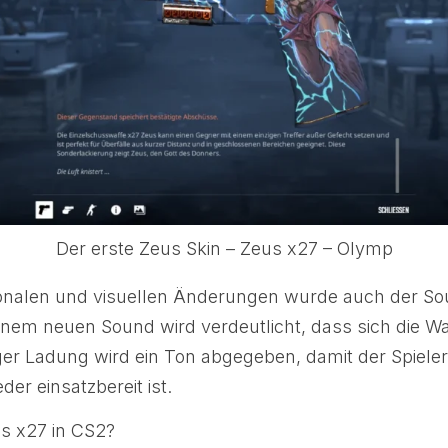
Der erste Zeus Skin – Zeus x27 – Olymp
onalen und visuellen Änderungen wurde auch der So
einem neuen Sound wird verdeutlicht, dass sich die Wa
iger Ladung wird ein Ton abgegeben, damit der Spiele
er einsatzbereit ist.
us x27 in CS2?