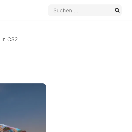
Suche
nach:
 in CS2