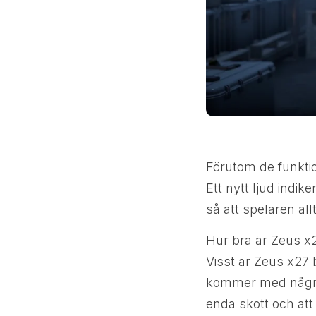
Förutom de funktio
Ett nytt ljud indik
så att spelaren all
Hur bra är Zeus x
Visst är Zeus x27 b
kommer med några p
enda skott och at