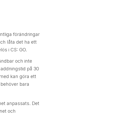
tliga förändringar
ch låta det ha ett
elös i CS: GO.
vändbar och inte
laddningstid på 30
 med kan göra ett
 behöver bara
et anpassats. Det
nnet och