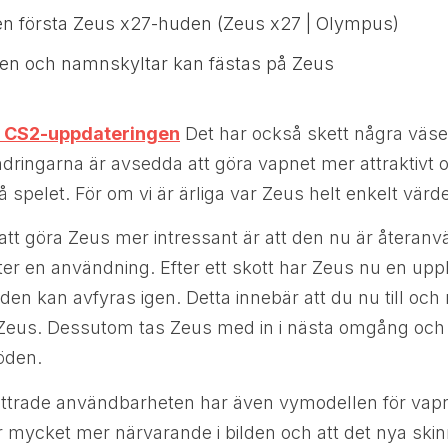
en första Zeus x27-huden (Zeus x27 | Olympus)
ken och namnskyltar kan fästas på Zeus
re CS2-uppdateringen
Det har också skett några väsen
dringarna är avsedda att göra vapnet mer attraktivt o
å spelet. För om vi är ärliga var Zeus helt enkelt värd
i att göra Zeus mer intressant är att den nu är återan
ter en användning. Efter ett skott har Zeus nu en upp
den kan avfyras igen. Detta innebär att du nu till och
Zeus. Dessutom tas Zeus med in i nästa omgång och
öden.
ttrade användbarheten har även vymodellen för vapn
r mycket mer närvarande i bilden och att det nya ski