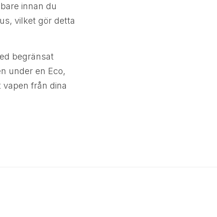
abbare innan du
, vilket gör detta
med begränsat
en under en Eco,
t vapen från dina