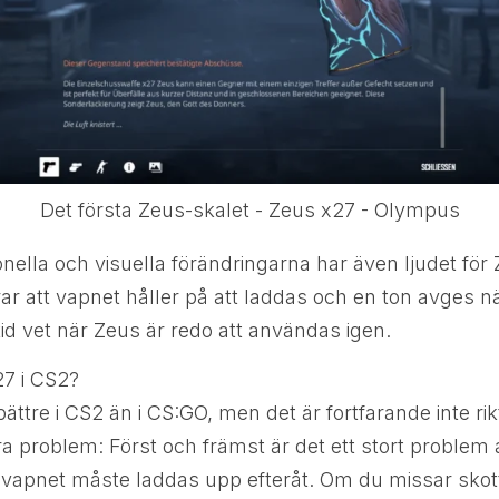
Det första Zeus-skalet - Zeus x27 - Olympus
nella och visuella förändringarna har även ljudet för 
erar att vapnet håller på att laddas och en ton avges n
tid vet när Zeus är redo att användas igen.
27 i CS2?
ättre i CS2 än i CS:GO, men det är fortfarande inte rik
roblem: Först och främst är det ett stort problem a
t vapnet måste laddas upp efteråt. Om du missar skot