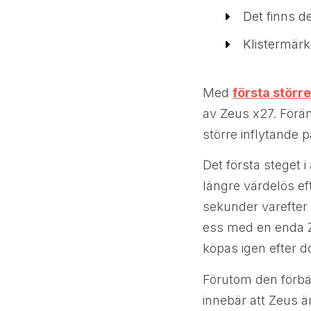
Det finns d
Klistermär
Med
första stör
av Zeus x27. Förän
större inflytande p
Det första steget 
längre värdelös ef
sekunder varefter 
ess med en enda 
köpas igen efter d
Förutom den förbä
innebär att Zeus ä