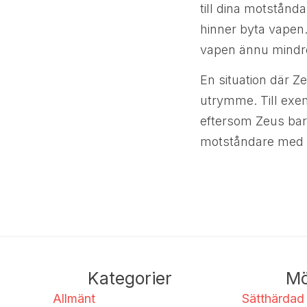
till dina motstånda
hinner byta vapen.
vapen ännu mindre 
En situation där 
utrymme. Till exem
eftersom Zeus bara
motståndare med e
Kategorier
Mö
Allmänt
Sätthärdad