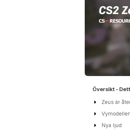
Översikt - Det
Zeus är åte
Vymodellen
Nya ljud