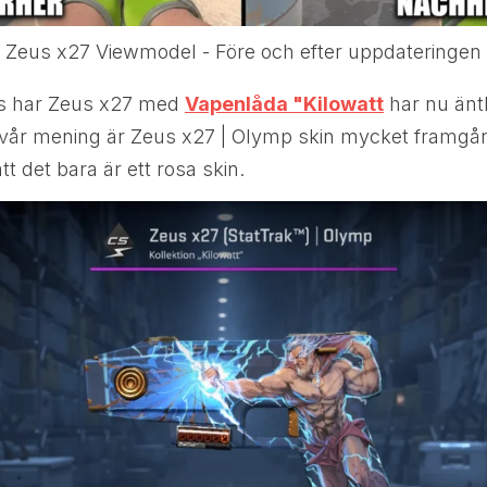
Zeus x27 Viewmodel - Före och efter uppdateringen
s har Zeus x27 med
Vapenlåda "Kilowatt
har nu äntli
t vår mening är Zeus x27 | Olymp skin mycket framgån
att det bara är ett rosa skin.