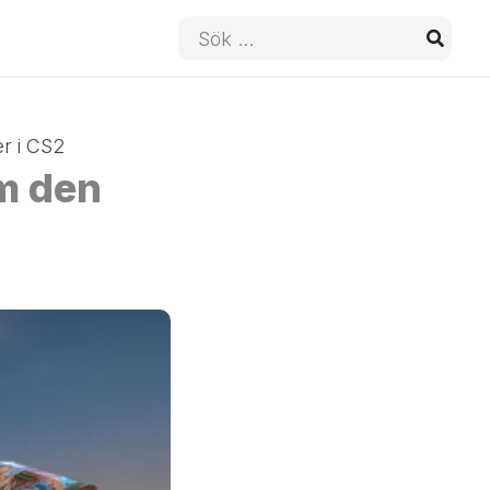
Sök
efter:
r i CS2
m den