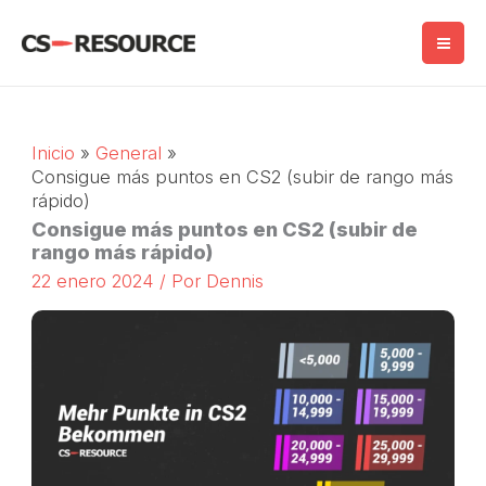
Saltar
al
contenido
Inicio
General
Consigue más puntos en CS2 (subir de rango más
rápido)
Consigue más puntos en CS2 (subir de
rango más rápido)
22 enero 2024
/ Por
Dennis