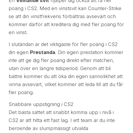
En
Vinnande svit
hjälper dig också att få fler
poäng i CS2. Med en vinstsvit kan Counter-Strike
se att din vinstfrekvens förbättras avsevärt och
kommer därför att kreditera dig med fler poäng för
en vinst.
I slutändan är det viktigaste för fler poäng i CS2
din egen
Prestanda
. Din egen prestation kommer
inte att ge dig fler poäng direkt efter matchen,
utan över en längre tidsperiod. Genom att bli
bättre kommer du att öka din egen sannolikhet att
vinna avsevärt, vilket kommer att leda till att du får
fler poäng.
Snabbare uppstigning i CS2
Det bästa sättet att snabbt komma upp i nivå i
CS2 är att hitta ett fast lag. I ett team är du inte
beroende av slumpmässigt utvalda