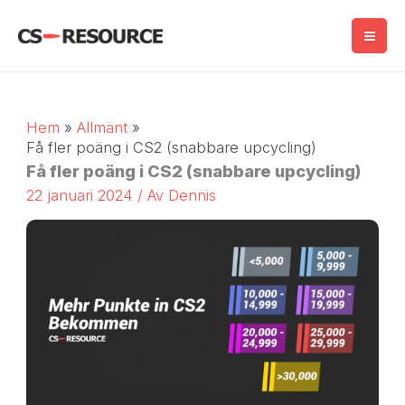
Hoppa
till
innehåll
Hem
Allmänt
Få fler poäng i CS2 (snabbare upcycling)
Få fler poäng i CS2 (snabbare upcycling)
22 januari 2024
/ Av
Dennis