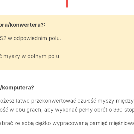
a
c
z
tora/konwertera?
:
u
S2 w odpowiednim polu.
ł
o
ć myszy w dolnym polu
ś
ć
m
y
y/komputera?
s
ożesz łatwo przekonwertować czułość myszy między F
z
ość w obu grach, aby wykonać pełny obrót o 360 stop
y
w
 zabrać ze sobą ciężko wypracowaną pamięć mięśniową
C