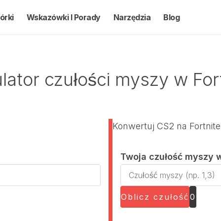
órki
Wskazówki I Porady
Narzędzia
Blog
ulator czułości myszy w For
Konwertuj CS2 na Fortnite
Twoja czułość myszy 
T
w
Oblicz czułość
0
o
j