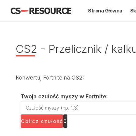
Przejdź
Strona Główna
Sk
do
treści
CS2 - Przelicznik / kalk
Konwertuj Fortnite na CS2:
Twoja czułość myszy w Fortnite:
T
w
Oblicz czułość
0
o
j