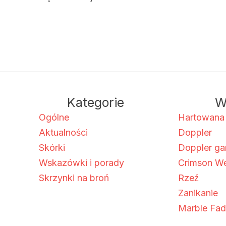
o
r
t
n
i
t
Kategorie
W
e
:
Ogólne
Hartowana
Aktualności
Doppler
Skórki
Doppler g
Wskazówki i porady
Crimson W
Skrzynki na broń
Rzeź
Zanikanie
Marble Fa