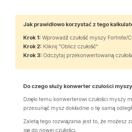
a
c
z
Jak prawidłowo korzystać z tego kalkula
u
Krok 1:
Wprowadź czułość myszy Fortnite/C
ł
Krok 2:
Kliknij "Oblicz czułość"
o
Krok 3:
Odczytaj przekonwertowaną czułoś
ś
ć
m
y
Do czego służy konwerter czułości mysz
s
Dzięki temu konwerterowi czułości myszy m
z
przesunąć mysz dokładnie o tę samą odległ
y
w
Zaletą tego rozwiązania jest to, że możesz
F
się do nowej czułości.