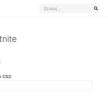
Wyszukaj:
tnite
:
w CS2: