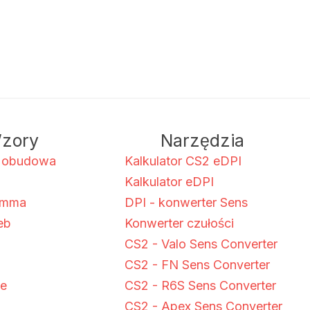
S
2
:
zory
Narzędzia
 obudowa
Kalkulator CS2 eDPI
Kalkulator eDPI
amma
DPI - konwerter Sens
eb
Konwerter czułości
CS2 - Valo Sens Converter
CS2 - FN Sens Converter
de
CS2 - R6S Sens Converter
CS2 - Apex Sens Converter