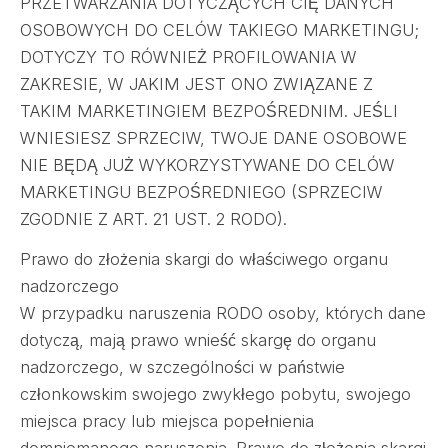
PRZETWARZANIA DOTYCZĄCYCH CIĘ DANYCH
OSOBOWYCH DO CELÓW TAKIEGO MARKETINGU;
DOTYCZY TO RÓWNIEŻ PROFILOWANIA W
ZAKRESIE, W JAKIM JEST ONO ZWIĄZANE Z
TAKIM MARKETINGIEM BEZPOŚREDNIM. JEŚLI
WNIESIESZ SPRZECIW, TWOJE DANE OSOBOWE
NIE BĘDĄ JUŻ WYKORZYSTYWANE DO CELÓW
MARKETINGU BEZPOŚREDNIEGO (SPRZECIW
ZGODNIE Z ART. 21 UST. 2 RODO).
Prawo do złożenia skargi do właściwego organu
nadzorczego
W przypadku naruszenia RODO osoby, których dane
dotyczą, mają prawo wnieść skargę do organu
nadzorczego, w szczególności w państwie
członkowskim swojego zwykłego pobytu, swojego
miejsca pracy lub miejsca popełnienia
domniemanego naruszenia. Prawo do złożenia skargi