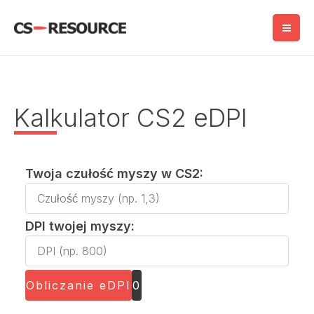
Przejdź
do
treści
Kalkulator CS2 eDPI
Twoja czułość myszy w CS2:
Twoja
czułość
DPI twojej myszy:
myszy
DPI
w
twojej
CS2:
myszy:
Obliczanie eDPI
0