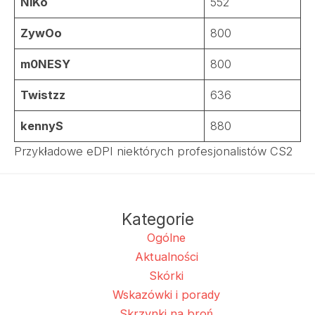
NiKo
552
ZywOo
800
m0NESY
800
Twistzz
636
kennyS
880
Przykładowe eDPI niektórych profesjonalistów CS2
Kategorie
Ogólne
Aktualności
Skórki
Wskazówki i porady
Skrzynki na broń