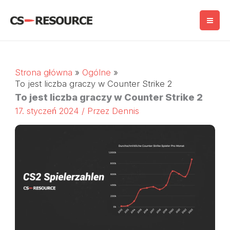
Przejdź
do
treści
Strona główna
Ogólne
To jest liczba graczy w Counter Strike 2
To jest liczba graczy w Counter Strike 2
17. styczeń 2024
/ Przez
Dennis