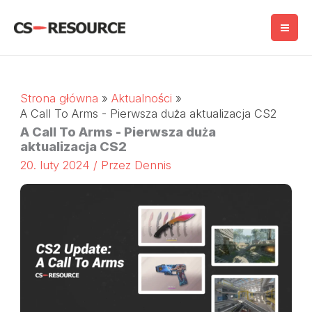
Przejdź
do
treści
Strona główna
Aktualności
A Call To Arms - Pierwsza duża aktualizacja CS2
A Call To Arms - Pierwsza duża
aktualizacja CS2
20. luty 2024
/ Przez
Dennis