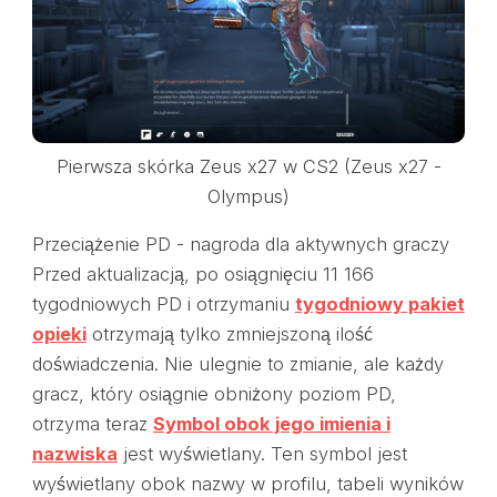
Pierwsza skórka Zeus x27 w CS2 (Zeus x27 -
Olympus)
Przeciążenie PD - nagroda dla aktywnych graczy
Przed aktualizacją, po osiągnięciu 11 166
tygodniowych PD i otrzymaniu
tygodniowy pakiet
opieki
otrzymają tylko zmniejszoną ilość
doświadczenia. Nie ulegnie to zmianie, ale każdy
gracz, który osiągnie obniżony poziom PD,
otrzyma teraz
Symbol obok jego imienia i
nazwiska
jest wyświetlany. Ten symbol jest
wyświetlany obok nazwy w profilu, tabeli wyników