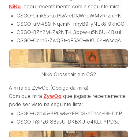
NiK
o
jogou recentemente com a seguinte mira:
CSGO-Umk5s-uxPQA-eDfJW-qWMyR-znjPK
CSGO-uM4S9-NqJmN-nhyB9-yNEk8-9khCG
CSGO-BZh2M-Za2NT-L3ppw-u5N8U-4BsuL
CSGO-Ccrn6-ZwQSt-qE5AC-WKU64-WsdqA
NiKo Crosshair em CS2
A mira de ZywOo (Código da mira)
Com que mira
ZywOo
que jogaste recentemente
pode ser visto na seguinte lista:
CSGO-Qzpx5-BRLw8-xFPCS-hTns4-GHDhP
CSGO-h3Pz6-8BasU-DKBXU-e4KEt-YPD3J