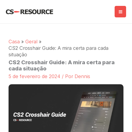
Salta
para
o
conteúdo
Casa
Geral
CS2 Crosshair Guide: A mira certa para cada
situação
CS2 Crosshair Guide: A mira certa para
cada situação
5 de fevereiro de 2024
/ Por
Dennis