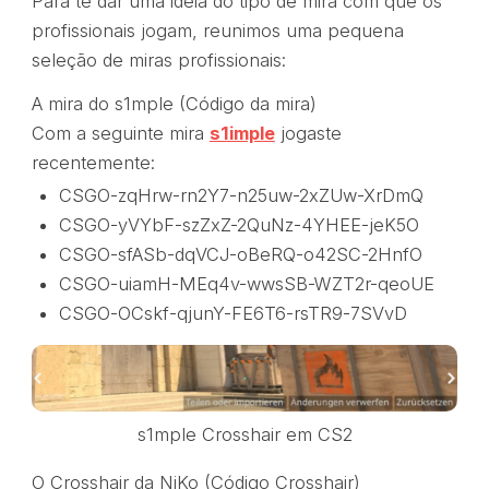
Para te dar uma ideia do tipo de mira com que os
profissionais jogam, reunimos uma pequena
seleção de miras profissionais:
A mira do s1mple (Código da mira)
Com a seguinte mira
s1imple
jogaste
recentemente:
CSGO-zqHrw-rn2Y7-n25uw-2xZUw-XrDmQ
CSGO-yVYbF-szZxZ-2QuNz-4YHEE-jeK5O
CSGO-sfASb-dqVCJ-oBeRQ-o42SC-2HnfO
CSGO-uiamH-MEq4v-wwsSB-WZT2r-qeoUE
CSGO-OCskf-qjunY-FE6T6-rsTR9-7SVvD
s1mple Crosshair em CS2
O Crosshair da NiKo (Código Crosshair)