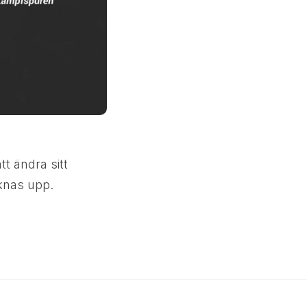
t ändra sitt
äknas upp.