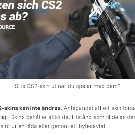
Slits CS2-skin ut när du spelar med dem?
-skins kan inte ändras.
Antagandet att ett skin fö
ktigt. Skins behåller alltid det tillstånd som tilldelas
 ut ur en låda eller genom ett bytesavtal.