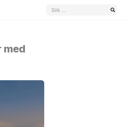
Sök
efter:
er med