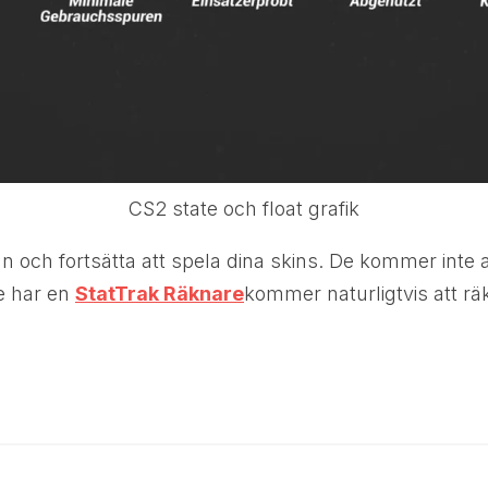
CS2 state och float grafik
n och fortsätta att spela dina skins. De kommer inte at
te har en
StatTrak Räknare
kommer naturligtvis att r