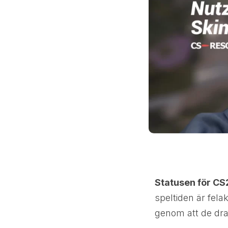
Statusen för CS2
speltiden är fela
genom att de dras