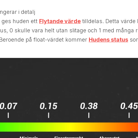
gerar i detalj
 ges huden ett
Flytande värde
tilldelas. Detta vär
us, 0 skulle vara helt utan slitage och 1 med många 
. Beroende på float-värdet kommer
Hudens status
som