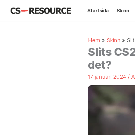
Hoppa
Startsida
Skinn
till
innehåll
Hem
Skinn
Sli
Slits CS
det?
17 januari 2024
/ 