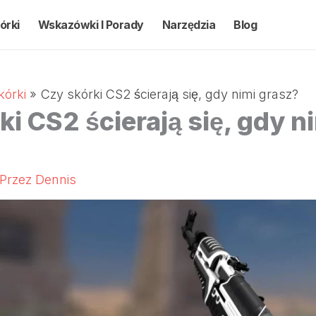
órki
Wskazówki I Porady
Narzędzia
Blog
kórki
Czy skórki CS2 ścierają się, gdy nimi grasz?
ki CS2 ścierają się, gdy n
 Przez
Dennis