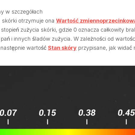
any w szczegółach
 skórki otrzymuje ona
Wartość zmiennoprzecinkow
 stopień zużycia skórki, gdzie 0 oznacza całkowity brak
pań i innych śladów zużycia. W zależności od wartośc
 następnie wartość
Stan skóry
przypisane, jak widać