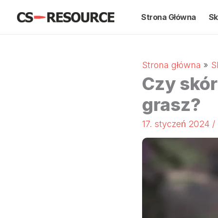
Przejdź
Strona Główna
Sk
do
treści
Strona główna
S
Czy skór
grasz?
17. styczeń 2024
/