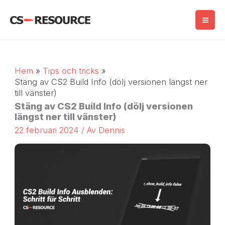
Hoppa
till
innehåll
Hem
Tips och tricks
Stäng av CS2 Build Info (dölj versionen längst ner
till vänster)
Stäng av CS2 Build Info (dölj versionen
längst ner till vänster)
22 februari 2024
/ Av
Dennis