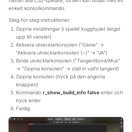
nästan alla CS2-spelare, så den kan döljas med ett
enkelt konsolkommando.
Steg-för-steg-instruktioner:
Öppna inställningar (i spelet kugghjulet längst
upp till vänster)
Aktivera utvecklarkonsolen ("Game" ->
"Aktivera utvecklarkonsolen (~)" -> "JA")
Binda utvecklarkonsolen ("Tangentbord/Mus"
-> "Öppna konsolen" -> ställ in valfri tangent)
Öppna konsolen (tryck på den angivna
knappen)
Kommando
r_show_build_info false
enter och
tryck enter
Färdig