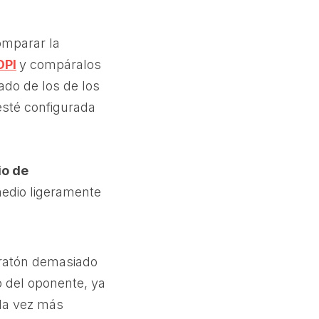
comparar la
DPI
y compáralos
ado de los de los
 esté configurada
io de
edio ligeramente
 ratón demasiado
o del oponente, ya
ada vez más