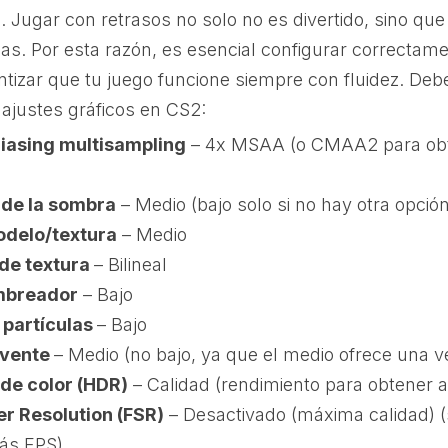
 Jugar con retrasos no solo no es divertido, sino qu
s. Por esta razón, es esencial configurar correctame
ntizar que tu juego funcione siempre con fluidez. Deb
s ajustes gráficos en CS2:
iasing multisampling
– 4x MSAA (o CMAA2 para ob
 de la sombra
– Medio (bajo solo si no hay otra opción
odelo/textura
– Medio
 de textura
– Bilineal
ombreador
– Bajo
s partículas
– Bajo
lvente
– Medio (no bajo, ya que el medio ofrece una ve
 de color (HDR)
– Calidad (rendimiento para obtener
er Resolution (FSR)
– Desactivado (máxima calidad) (
ás FPS)