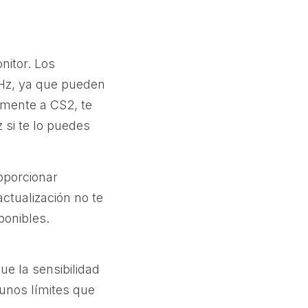
nitor. Los
 Hz, ya que pueden
amente a CS2, te
si te lo puedes
oporcionar
actualización no te
ponibles.
ue la sensibilidad
unos límites que