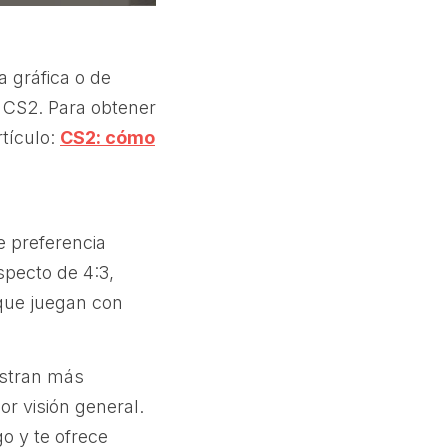
a gráfica o de
 CS2. Para obtener
tículo:
CS2: cómo
 preferencia
specto de 4:3,
que juegan con
estran más
or visión general.
o y te ofrece